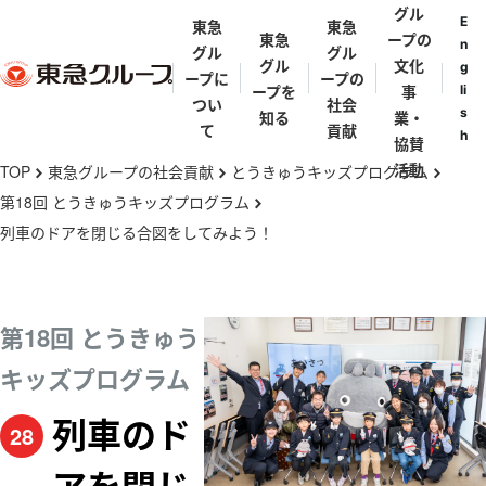
グル
E
東急
東急
東急
ープの
n
グル
グル
グル
文化
g
ープに
ープの
ープを
事
li
つい
社会
s
知る
業・
て
貢献
h
協賛
メ
活動
TOP
東急グループの社会貢献
とうきゅうキッズプログラム
chevron_right
chevron_right
chevron_right
イ
第18回 とうきゅうキッズプログラム
chevron_right
ン
列車のドアを閉じる合図をしてみよう！
東急グルー
東急グルー
東急グルー
街と東急グ
代表メッセ
歴史年表
コ
プとは
プの礎を築
プ理念体系
ループ
ージ
ン
いた人々
テ
東急グルー
東急グルー
東急グルー
第18回 とうきゅう
田園調布
五島育英会
東急会
とうきゅうキ
ン
プの事業
渋沢栄一・矢
プ会社・団
プパンフレ
キッズプログラム
ッズプログラ
野恒太・小林
ツ
体一覧
ット
渋谷
ム
一三
に
亜細亜学園
列車のド
28
移
東急ミュージ
五島慶太
伊豆
動
カルプログラ
五島美術館