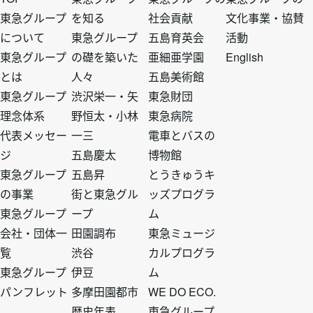
フ
フ
フ
フ
東急グループ
を知る
社会貢献
文化事業・協賛
について
東急グループ
五島育英会
活動
ッ
ッ
ッ
ッ
東急グループ
の礎を築いた
亜細亜学園
English
とは
人々
五島美術館
タ
タ
タ
タ
東急グループ
渋沢栄一・矢
東急財団
理念体系
野恒太・小林
東急病院
ー
ー
ー
ー
代表メッセー
一三
電車とバスの
ジ
五島慶太
博物館
ト
ト
ト
ト
東急グループ
五島昇
とうきゅうキ
の事業
街と東急グル
ッズプログラ
ッ
ッ
ッ
ッ
東急グループ
ープ
ム
会社・団体一
田園調布
東急ミュージ
プ
プ
プ
プ
覧
渋谷
カルプログラ
東急グループ
伊豆
ム
1
2
3
4
パンフレット
多摩田園都市
WE DO ECO.
歴史年表
東急グループ