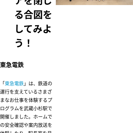
アを閉じ
ム
る合図を
五島昇
多摩田園都市
WE DO EC
東急財団
O.
してみよ
東急病院
東急グループ
う！
環境・社会貢
献賞
電車とバスの
博物館
東急電鉄
「
東急電鉄
」は、鉄道の
運行を支えているさまざ
まなお仕事を体験するプ
ログラムを武蔵小杉駅で
開催しました。ホームで
の安全確認や案内放送を