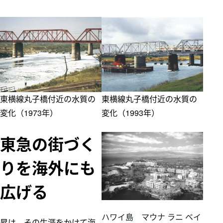
東横線丸子橋付近の水質の
東横線丸子橋付近の水質の
変化（1973年）
変化（1993年）
東急の街づく
りを海外にも
広げる
ハワイ島 マウナ ラニ ベイ
昇は、その生涯をかけて海