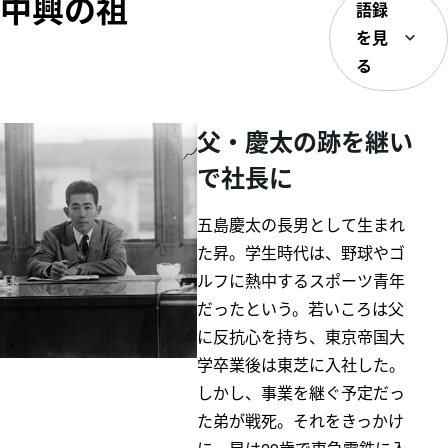
中興の祖
語録
ム
を見
五島昇
多摩田園都市
WE DO EC
東急財団
る
O.
東急病院
東急グループ
父・慶太の跡を継い
環境・社会貢
献賞
電車とバスの
で社長に
博物館
五島慶太の長男として生まれ
た昇。学生時代は、野球やゴ
ルフに熱中するスポーツ青年
だったという。若いころは父
に反抗心を持ち、東京帝国大
学卒業後は東芝に入社した。
しかし、事業を継ぐ予定だっ
た弟が戦死。それをきっかけ