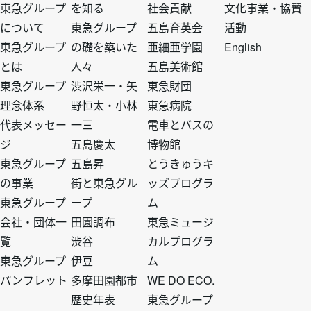
東急グループ
を知る
社会貢献
文化事業・協賛
について
東急グループ
五島育英会
活動
ッ
ッ
ッ
ッ
東急グループ
の礎を築いた
亜細亜学園
English
とは
人々
五島美術館
タ
タ
タ
タ
東急グループ
渋沢栄一・矢
東急財団
理念体系
野恒太・小林
東急病院
ー
ー
ー
ー
代表メッセー
一三
電車とバスの
ジ
五島慶太
博物館
ト
ト
ト
ト
東急グループ
五島昇
とうきゅうキ
の事業
街と東急グル
ッズプログラ
ッ
ッ
ッ
ッ
東急グループ
ープ
ム
会社・団体一
田園調布
東急ミュージ
プ
プ
プ
プ
覧
渋谷
カルプログラ
東急グループ
伊豆
ム
1
2
3
4
パンフレット
多摩田園都市
WE DO ECO.
歴史年表
東急グループ