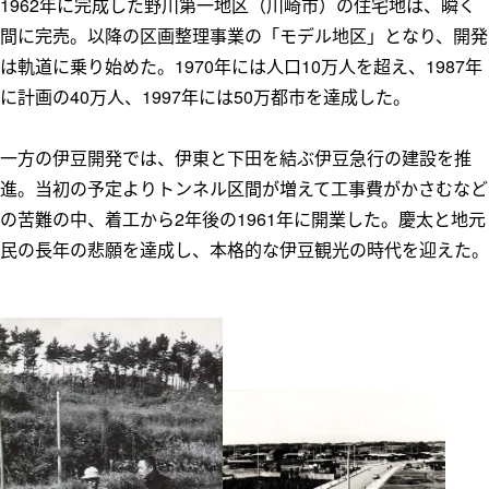
1962年に完成した野川第一地区（川崎市）の住宅地は、瞬く
間に完売。以降の区画整理事業の「モデル地区」となり、開発
は軌道に乗り始めた。1970年には人口10万人を超え、1987年
に計画の40万人、1997年には50万都市を達成した。
一方の伊豆開発では、伊東と下田を結ぶ伊豆急行の建設を推
進。当初の予定よりトンネル区間が増えて工事費がかさむなど
の苦難の中、着工から2年後の1961年に開業した。慶太と地元
民の長年の悲願を達成し、本格的な伊豆観光の時代を迎えた。