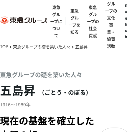
グル
E
東急
東急
東急
ープの
n
グル
グル
グル
文化
g
ープに
ープの
ープを
事
li
つい
社会
s
知る
業・
て
貢献
h
協賛
メ
活動
TOP
東急グループの礎を築いた人々
五島昇
chevron_right
chevron_right
イ
ン
東急グルー
東急グルー
東急グルー
街と東急グ
代表メッセ
歴史年表
コ
東急グループの礎を築いた人々
プとは
プの礎を築
プ理念体系
ループ
ージ
ン
いた人々
五島昇
テ
東急グルー
東急グルー
東急グルー
（ごとう・のぼる）
田園調布
五島育英会
東急会
とうきゅうキ
ン
プの事業
渋沢栄一・矢
プ会社・団
プパンフレ
ッズプログラ
野恒太・小林
ツ
1916～1989年
体一覧
ット
渋谷
ム
一三
に
亜細亜学園
現在の基盤を確立した
移
東急ミュージ
五島慶太
伊豆
動
カルプログラ
五島美術館