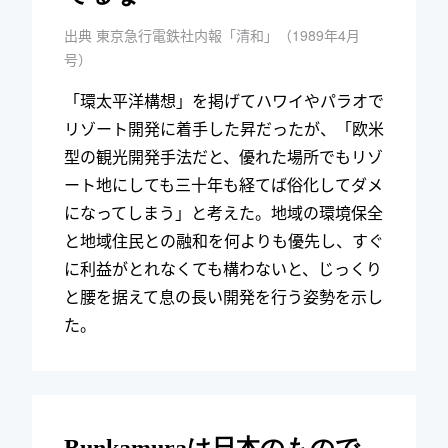
出典 東京急行電鉄社内報「清和」（1989年4月
号）
「環太平洋構想」を掲げてハワイやパラオで
リゾート開発に着手した昇だったが、「欧米
型の観光開発手法だと、優れた場所でもリゾ
ート地にしても三十年も経てば俗化してダメ
になってしまう」と考えた。地域の環境保全
と地域住民との融和を何よりも優先し、すぐ
に利益がとれなくても構わないと、じっくり
と腰を据えて息の長い開発を行う姿勢を示し
た。
Bunkamuraは日本のもので