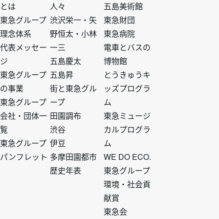
とは
人々
五島美術館
タ
タ
タ
タ
東急グループ
渋沢栄一・矢
東急財団
理念体系
野恒太・小林
東急病院
ー
ー
ー
ー
代表メッセー
一三
電車とバスの
ジ
五島慶太
博物館
ト
ト
ト
ト
東急グループ
五島昇
とうきゅうキ
の事業
街と東急グル
ッズプログラ
ッ
ッ
ッ
ッ
東急グループ
ープ
ム
会社・団体一
田園調布
東急ミュージ
プ
プ
プ
プ
覧
渋谷
カルプログラ
東急グループ
伊豆
ム
1
2
3
4
パンフレット
多摩田園都市
WE DO ECO.
歴史年表
東急グループ
環境・社会貢
献賞
東急会