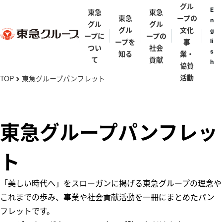
グル
E
東急
東急
東急
ープの
n
グル
グル
グル
文化
g
ープに
ープの
ープを
事
li
つい
社会
s
知る
業・
て
貢献
h
協賛
メ
活動
TOP
東急グループパンフレット
chevron_right
イ
ン
東急グルー
東急グルー
東急グルー
街と東急グ
代表メッセ
歴史年表
コ
東急グループパンフレッ
プとは
プの礎を築
プ理念体系
ループ
ージ
ン
いた人々
テ
東急グルー
東急グルー
東急グルー
ト
田園調布
五島育英会
東急会
とうきゅうキ
ン
プの事業
渋沢栄一・矢
プ会社・団
プパンフレ
ッズプログラ
野恒太・小林
ツ
体一覧
ット
「美しい時代へ」をスローガンに掲げる東急グループの理念や
渋谷
ム
一三
に
亜細亜学園
これまでの歩み、事業や社会貢献活動を一冊にまとめたパン
移
東急ミュージ
フレットです。
五島慶太
伊豆
動
カルプログラ
五島美術館