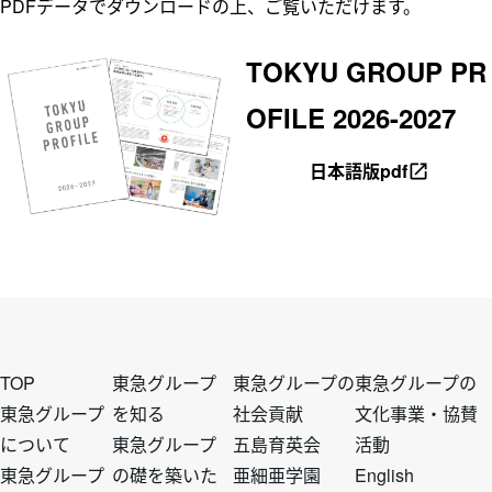
PDFデータでダウンロードの上、ご覧いただけます。
ム
五島昇
多摩田園都市
WE DO EC
東急財団
TOKYU GROUP PR
O.
OFILE 2026-2027
東急病院
東急グループ
環境・社会貢
日本語版pdf
献賞
電車とバスの
博物館
フ
フ
フ
フ
TOP
東急グループ
東急グループの
東急グループの
東急グループ
を知る
社会貢献
文化事業・協賛
について
東急グループ
五島育英会
活動
ッ
ッ
ッ
ッ
東急グループ
の礎を築いた
亜細亜学園
English