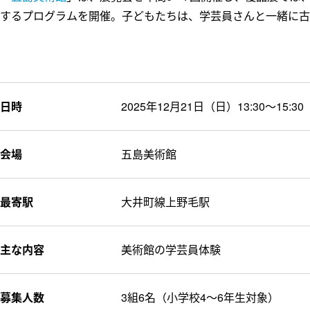
するプログラムを開催。子どもたちは、学芸員さんと一緒に古
多摩田園都
東急財団
東急グルー
東急病院
日時
2025年12月21日（日）13:30～15:30
電車とバスの博物館
会場
五島美術館
最寄駅
大井町線上野毛駅
主な内容
美術館の学芸員体験
募集人数
3組6名（小学校4～6年生対象）