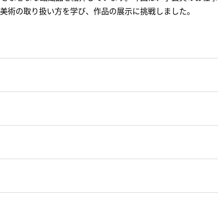
美術の取り扱い方を学び、作品の展示に挑戦しました。
市
プ 環境・社会貢献賞