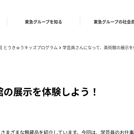
東急グループを知る
東急グループの社会
8回 とうきゅうキッズプログラム
学芸員さんになって、美術館の展示を
chevron_right
ープ理念体系
グループ
代表メッセージ
歴史年表
館の展示を体験しよう！
ープ会社・団体一覧
東急グループパンフレ
キッズプログラム
東急会
ジカルプログラム
、さまざまな館蔵品を紹介しています。今回は、学芸員のお仕
.