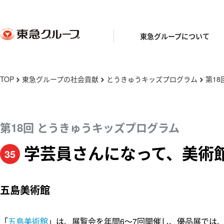
東急グループについて
メ
TOP
東急グループの社会貢献
とうきゅうキッズプログラム
第1
chevron_right
chevron_right
chevron_right
イ
ン
東急グループとは
東急グループの礎を築いた人々
東急グル
街と東急
コ
第18回 とうきゅうキッズプログラム
ン
学芸員さんになって、美術
東急グループの事業
東急グル
テ
渋沢栄一・矢野恒太・小林一三
田園調布
35
五島育英会
とうきゅう
ン
ツ
五島慶太
渋谷
五島美術館
に
亜細亜学園
東急ミュー
移
五島昇
伊豆
動
「
五島美術館
」は、展覧会を年間6～7回開催し、優品展では
五島美術館
WE DO ECO