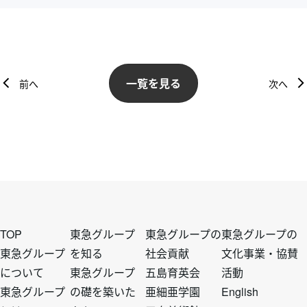
一覧を見る
前へ
次へ
フ
フ
フ
フ
TOP
東急グループ
東急グループの
東急グループの
東急グループ
を知る
社会貢献
文化事業・協賛
について
東急グループ
五島育英会
活動
ッ
ッ
ッ
ッ
東急グループ
の礎を築いた
亜細亜学園
English