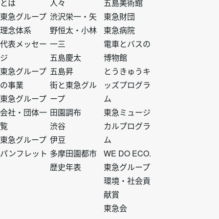
とは
人々
五島美術館
タ
タ
タ
タ
東急グループ
渋沢栄一・矢
東急財団
理念体系
野恒太・小林
東急病院
ー
ー
ー
ー
代表メッセー
一三
電車とバスの
ジ
五島慶太
博物館
ト
ト
ト
ト
東急グループ
五島昇
とうきゅうキ
の事業
街と東急グル
ッズプログラ
ッ
ッ
ッ
ッ
東急グループ
ープ
ム
会社・団体一
田園調布
東急ミュージ
プ
プ
プ
プ
覧
渋谷
カルプログラ
東急グループ
伊豆
ム
1
2
3
4
パンフレット
多摩田園都市
WE DO ECO.
歴史年表
東急グループ
環境・社会貢
献賞
東急会