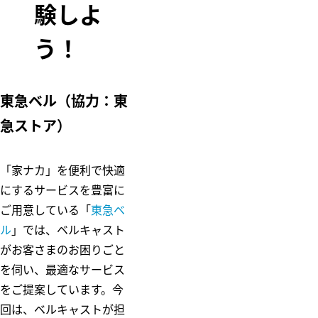
験しよ
ム
五島昇
多摩田園都市
WE DO EC
う！
東急財団
O.
東急病院
東急グループ
東急ベル（協力：東
環境・社会貢
献賞
電車とバスの
急ストア）
博物館
「家ナカ」を便利で快適
にするサービスを豊富に
ご用意している「
東急ベ
ル
」では、ベルキャスト
がお客さまのお困りごと
を伺い、最適なサービス
をご提案しています。今
回は、ベルキャストが担