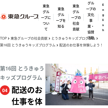
グル
E
東急
東急
東急
ープの
n
グル
グル
グル
文化
g
ープに
ープの
ープを
事
li
つい
社会
s
知る
業・
て
貢献
h
協賛
メ
活動
TOP
東急グループの社会貢献
とうきゅうキッズプログラム
chevron_right
chevron_right
chevron_right
イ
第16回 とうきゅうキッズプログラム
配送のお仕事を体験しよう！
chevron_right
ン
東急グルー
東急グルー
東急グルー
街と東急グ
代表メッセ
歴史年表
コ
プとは
プの礎を築
プ理念体系
ループ
ージ
ン
第16回 とうきゅう
いた人々
テ
東急グルー
東急グルー
東急グルー
田園調布
キッズプログラム
五島育英会
東急会
とうきゅうキ
ン
プの事業
渋沢栄一・矢
プ会社・団
プパンフレ
ッズプログラ
野恒太・小林
ツ
体一覧
ット
配送のお
04
渋谷
ム
一三
に
亜細亜学園
仕事を体
移
東急ミュージ
五島慶太
伊豆
動
カルプログラ
五島美術館