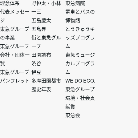
理念体系
野恒太・小林
東急病院
ー
ー
ー
ー
代表メッセー
一三
電車とバスの
ジ
五島慶太
博物館
ト
ト
ト
ト
東急グループ
五島昇
とうきゅうキ
の事業
街と東急グル
ッズプログラ
ッ
ッ
ッ
ッ
東急グループ
ープ
ム
会社・団体一
田園調布
東急ミュージ
プ
プ
プ
プ
覧
渋谷
カルプログラ
東急グループ
伊豆
ム
1
2
3
4
パンフレット
多摩田園都市
WE DO ECO.
歴史年表
東急グループ
環境・社会貢
献賞
東急会