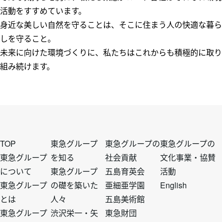
活動をすすめています。
身近な美しい自然を守ることは、そこに住まう人の快適な暮ら
しを守ること。
未来に向けた環境づくりに、私たちはこれからも積極的に取り
組み続けます。
フ
フ
フ
フ
TOP
東急グループ
東急グループの
東急グループの
東急グループ
を知る
社会貢献
文化事業・協賛
について
東急グループ
五島育英会
活動
ッ
ッ
ッ
ッ
東急グループ
の礎を築いた
亜細亜学園
English
とは
人々
五島美術館
タ
タ
タ
タ
東急グループ
渋沢栄一・矢
東急財団