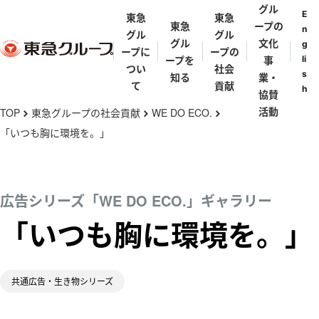
グル
E
東急
東急
東急
ープの
n
グル
グル
グル
文化
g
ープに
ープの
ープを
事
li
つい
社会
s
知る
業・
て
貢献
h
協賛
メ
活動
TOP
東急グループの社会貢献
WE DO ECO.
chevron_right
chevron_right
chevron_right
イ
「いつも胸に環境を。」
ン
東急グルー
東急グルー
東急グルー
街と東急グ
代表メッセ
歴史年表
コ
プとは
プの礎を築
プ理念体系
ループ
ージ
ン
広告シリーズ「WE DO ECO.」ギャラリー
いた人々
テ
東急グルー
東急グルー
東急グルー
田園調布
「いつも胸に環境を。」
五島育英会
東急会
とうきゅうキ
ン
プの事業
渋沢栄一・矢
プ会社・団
プパンフレ
ッズプログラ
野恒太・小林
ツ
体一覧
ット
渋谷
ム
一三
に
亜細亜学園
共通広告・生き物シリーズ
移
東急ミュージ
五島慶太
伊豆
動
カルプログラ
五島美術館