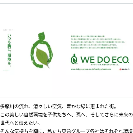
ム
五島昇
多摩田園都市
WE DO EC
東急財団
O.
東急病院
東急グループ
環境・社会貢
献賞
電車とバスの
博物館
多摩川の流れ、清々しい空気、豊かな緑に恵まれた街。
この美しい自然環境を子供たちへ、孫へ、そしてさらに未来の
世代へと伝えたい。
そんな気持ちを胸に、私たち東急グループ各社はそれぞれ環境