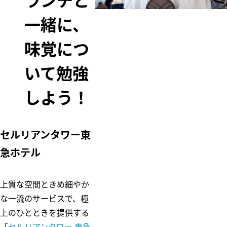
ランチと
ム
一緒に、
五島昇
多摩田園都市
WE DO EC
東急財団
O.
味覚につ
東急病院
東急グループ
いて勉強
環境・社会貢
献賞
電車とバスの
しよう！
博物館
セルリアンタワー東
急ホテル
上質な空間ときめ細やか
な一流のサービスで、極
上のひとときを提供する
「
セルリアンタワー 東急