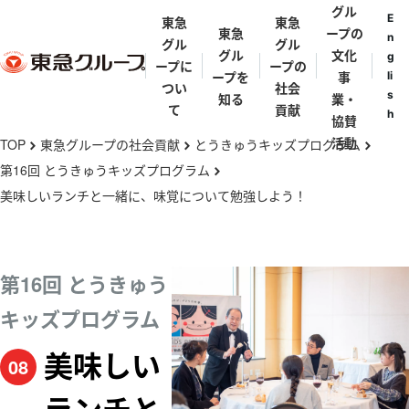
グル
E
東急
東急
東急
ープの
n
グル
グル
グル
文化
g
ープに
ープの
ープを
事
li
つい
社会
s
知る
業・
て
貢献
h
協賛
メ
活動
TOP
東急グループの社会貢献
とうきゅうキッズプログラム
chevron_right
chevron_right
chevron_right
イ
第16回 とうきゅうキッズプログラム
chevron_right
ン
美味しいランチと一緒に、味覚について勉強しよう！
東急グルー
東急グルー
東急グルー
街と東急グ
代表メッセ
歴史年表
コ
プとは
プの礎を築
プ理念体系
ループ
ージ
ン
いた人々
テ
東急グルー
東急グルー
東急グルー
第16回 とうきゅう
田園調布
五島育英会
東急会
とうきゅうキ
ン
プの事業
渋沢栄一・矢
プ会社・団
プパンフレ
キッズプログラム
ッズプログラ
野恒太・小林
ツ
体一覧
ット
渋谷
ム
一三
に
亜細亜学園
美味しい
08
移
東急ミュージ
五島慶太
伊豆
動
カルプログラ
五島美術館