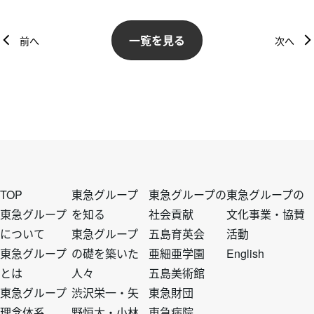
一覧を見る
前へ
次へ
フ
フ
フ
フ
TOP
東急グループ
東急グループの
東急グループの
東急グループ
を知る
社会貢献
文化事業・協賛
について
東急グループ
五島育英会
活動
ッ
ッ
ッ
ッ
東急グループ
の礎を築いた
亜細亜学園
English
とは
人々
五島美術館
タ
タ
タ
タ
東急グループ
渋沢栄一・矢
東急財団
理念体系
野恒太・小林
東急病院