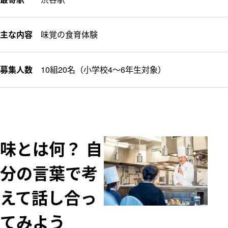
主な内容
味覚の食育体験
募集人数
10組20名（小学校4～6年生対象）
味とは何？ 自
分の言葉で考
えて話し合っ
てみよう