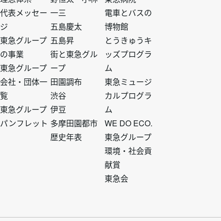
ー
ー
ー
ー
代表メッセー
一三
電車とバスの
ジ
五島慶太
博物館
ト
ト
ト
ト
東急グループ
五島昇
とうきゅうキ
の事業
街と東急グル
ッズプログラ
ッ
ッ
ッ
ッ
東急グループ
ープ
ム
会社・団体一
田園調布
東急ミュージ
プ
プ
プ
プ
覧
渋谷
カルプログラ
東急グループ
伊豆
ム
1
2
3
4
パンフレット
多摩田園都市
WE DO ECO.
歴史年表
東急グループ
環境・社会貢
献賞
東急会