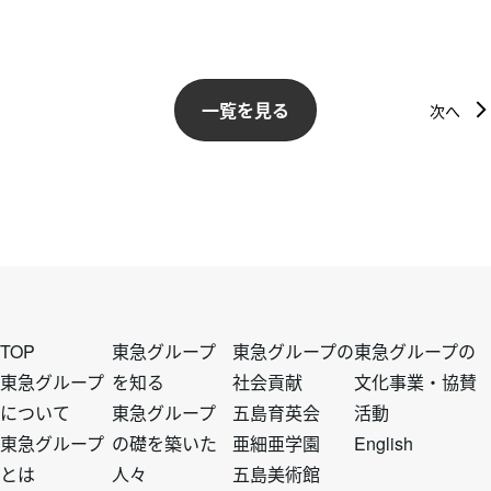
一覧を見る
次へ
フ
フ
フ
フ
TOP
東急グループ
東急グループの
東急グループの
東急グループ
を知る
社会貢献
文化事業・協賛
について
東急グループ
五島育英会
活動
ッ
ッ
ッ
ッ
東急グループ
の礎を築いた
亜細亜学園
English
とは
人々
五島美術館