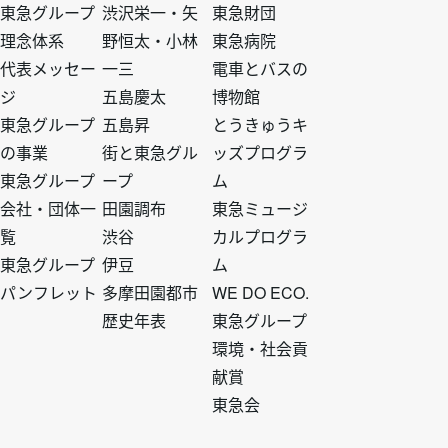
タ
タ
タ
タ
東急グループ
渋沢栄一・矢
東急財団
理念体系
野恒太・小林
東急病院
ー
ー
ー
ー
代表メッセー
一三
電車とバスの
ジ
五島慶太
博物館
ト
ト
ト
ト
東急グループ
五島昇
とうきゅうキ
の事業
街と東急グル
ッズプログラ
ッ
ッ
ッ
ッ
東急グループ
ープ
ム
会社・団体一
田園調布
東急ミュージ
プ
プ
プ
プ
覧
渋谷
カルプログラ
東急グループ
伊豆
ム
1
2
3
4
パンフレット
多摩田園都市
WE DO ECO.
歴史年表
東急グループ
環境・社会貢
献賞
東急会