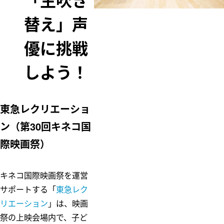
「生吹き
ム
替え」声
五島昇
多摩田園都市
WE DO EC
東急財団
O.
優に挑戦
東急病院
東急グループ
しよう！
環境・社会貢
献賞
電車とバスの
博物館
東急レクリエーショ
ン（第30回キネコ国
際映画祭）
キネコ国際映画祭を運営
サポートする「
東急レク
リエーション
」は、映画
祭の上映会場内で、子ど