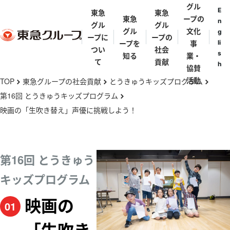
グル
E
東急
東急
東急
ープの
n
グル
グル
グル
文化
g
ープに
ープの
ープを
事
li
つい
社会
s
知る
業・
て
貢献
h
協賛
メ
活動
TOP
東急グループの社会貢献
とうきゅうキッズプログラム
chevron_right
chevron_right
chevron_right
イ
第16回 とうきゅうキッズプログラム
chevron_right
ン
映画の「生吹き替え」声優に挑戦しよう！
東急グルー
東急グルー
東急グルー
街と東急グ
代表メッセ
歴史年表
コ
プとは
プの礎を築
プ理念体系
ループ
ージ
ン
いた人々
テ
東急グルー
東急グルー
東急グルー
第16回 とうきゅう
田園調布
五島育英会
東急会
とうきゅうキ
ン
プの事業
渋沢栄一・矢
プ会社・団
プパンフレ
キッズプログラム
ッズプログラ
野恒太・小林
ツ
体一覧
ット
渋谷
ム
一三
に
亜細亜学園
映画の
01
移
東急ミュージ
五島慶太
伊豆
動
カルプログラ
五島美術館