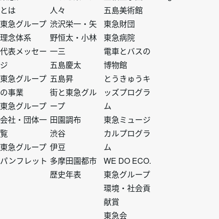
とは
人々
五島美術館
タ
タ
タ
タ
東急グループ
渋沢栄一・矢
東急財団
理念体系
野恒太・小林
東急病院
ー
ー
ー
ー
代表メッセー
一三
電車とバスの
ジ
五島慶太
博物館
ト
ト
ト
ト
東急グループ
五島昇
とうきゅうキ
の事業
街と東急グル
ッズプログラ
ッ
ッ
ッ
ッ
東急グループ
ープ
ム
会社・団体一
田園調布
東急ミュージ
プ
プ
プ
プ
覧
渋谷
カルプログラ
東急グループ
伊豆
ム
1
2
3
4
パンフレット
多摩田園都市
WE DO ECO.
歴史年表
東急グループ
環境・社会貢
献賞
東急会