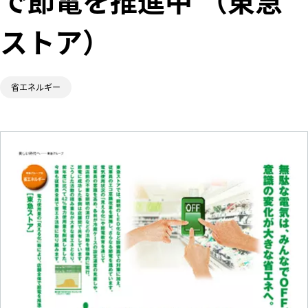
で節電を推進中 （東急
五島昇
WE DO ECO.
ストア）
多摩田園都市
東急財団
東急グループ
環境・社会貢献
賞
東急病院
省エネルギー
電車とバスの博
物館