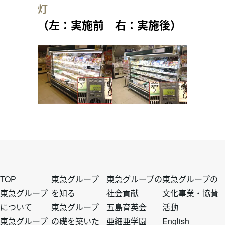
灯
（左：実施前 右：実施後）
フ
フ
フ
フ
TOP
東急グループ
東急グループの
東急グループの
東急グループ
を知る
社会貢献
文化事業・協賛
について
東急グループ
五島育英会
活動
ッ
ッ
ッ
ッ
東急グループ
の礎を築いた
亜細亜学園
English