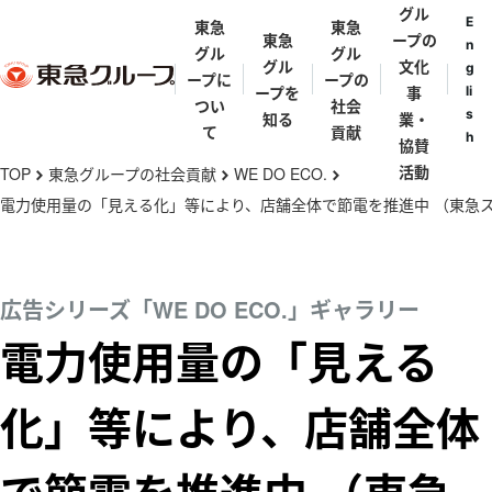
グル
E
東急
東急
東急
ープの
n
グル
グル
グル
文化
g
ープに
ープの
ープを
事
li
つい
社会
s
知る
業・
て
貢献
h
協賛
メ
活動
TOP
東急グループの社会貢献
WE DO ECO.
chevron_right
chevron_right
chevron_right
イ
電力使用量の「見える化」等により、店舗全体で節電を推進中 （東急
ン
東急グループ
東急グループ
東急グループ
街と東急グル
代表メッセ
歴史年表
コ
とは
の礎を築いた
理念体系
ープ
ジ
ン
広告シリーズ「WE DO ECO.」ギャラリー
人々
テ
東急グループ
東急グループ
東急グルー
田園調布
電力使用量の「見える
五島育英会
東急会
とうきゅうキッ
ン
の事業
渋沢栄一・矢野
会社・団体一
パンフレッ
ズプログラム
恒太・小林一三
ツ
覧
化」等により、店舗全体
渋谷
に
亜細亜学園
東急ミュージカ
五島慶太
移
ルプログラム
伊豆
動
五島美術館