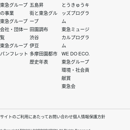
ト
ト
ト
ト
東急グループ
五島昇
とうきゅうキ
の事業
街と東急グル
ッズプログラ
ッ
ッ
ッ
ッ
東急グループ
ープ
ム
会社・団体一
田園調布
東急ミュージ
プ
プ
プ
プ
覧
渋谷
カルプログラ
東急グループ
伊豆
ム
1
2
3
4
パンフレット
多摩田園都市
WE DO ECO.
歴史年表
東急グループ
環境・社会貢
献賞
東急会
フ
サイトのご利用にあたって
お問い合わせ
個人情報保護方針