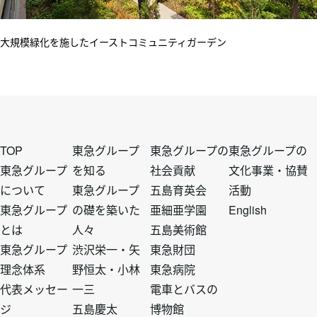
大規模緑化を施したイーストコミュニティガーデン
フ
フ
フ
フ
TOP
東急グループ
東急グループの
東急グループの
東急グループ
を知る
社会貢献
文化事業・協賛
について
東急グループ
五島育英会
活動
ッ
ッ
ッ
ッ
東急グループ
の礎を築いた
亜細亜学園
English
とは
人々
五島美術館
タ
タ
タ
タ
東急グループ
渋沢栄一・矢
東急財団
理念体系
野恒太・小林
東急病院
ー
ー
ー
ー
代表メッセー
一三
電車とバスの
ジ
五島慶太
博物館