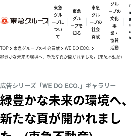
グル
E
東急
東急
東急
ープの
n
グル
グル
グル
文化
g
ープに
ープの
ープを
事
li
つい
社会
s
知る
業・
て
貢献
h
協賛
メ
活動
TOP
東急グループの社会貢献
WE DO ECO.
chevron_right
chevron_right
chevron_right
イ
緑豊かな未来の環境へ、新たな頁が開かれました。(東急不動産)
ン
東急グルー
東急グルー
東急グルー
街と東急グ
代表メッセ
歴史年表
コ
プとは
プの礎を築
プ理念体系
ループ
ージ
ン
広告シリーズ「WE DO ECO.」ギャラリー
いた人々
テ
東急グルー
東急グルー
東急グルー
田園調布
緑豊かな未来の環境へ、
五島育英会
東急会
とうきゅうキ
ン
プの事業
渋沢栄一・矢
プ会社・団
プパンフレ
ッズプログラ
野恒太・小林
ツ
体一覧
ット
新たな頁が開かれまし
渋谷
ム
一三
に
亜細亜学園
移
東急ミュージ
五島慶太
伊豆
動
カルプログラ
五島美術館