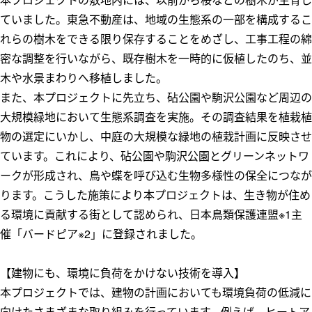
ていました。東急不動産は、地域の生態系の一部を構成するこ
れらの樹木をできる限り保存することをめざし、工事工程の綿
密な調整を行いながら、既存樹木を一時的に仮植したのち、並
木や水景まわりへ移植しました。
また、本プロジェクトに先立ち、砧公園や駒沢公園など周辺の
大規模緑地において生態系調査を実施。その調査結果を植栽植
物の選定にいかし、中庭の大規模な緑地の植栽計画に反映させ
ています。これにより、砧公園や駒沢公園とグリーンネットワ
ークが形成され、鳥や蝶を呼び込む生物多様性の保全につなが
ります。こうした施策により本プロジェクトは、生き物が住め
る環境に貢献する街として認められ、日本鳥類保護連盟※1主
催「バードピア※2」に登録されました。
【建物にも、環境に負荷をかけない技術を導入】
本プロジェクトでは、建物の計画においても環境負荷の低減に
向けたさまざまな取り組みを行っています。例えば、ヒートア