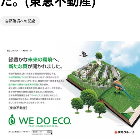
た。(東急不動産)
ム
五島昇
多摩田園都市
WE DO EC
東急財団
自然環境への配慮
O.
東急病院
東急グループ
環境・社会貢
献賞
電車とバスの
博物館