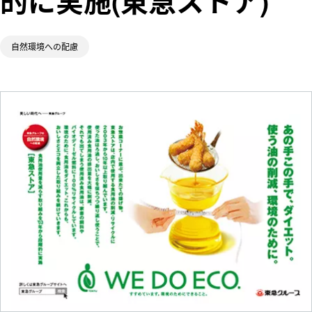
的に実施(東急ストア)
ム
五島昇
多摩田園都市
WE DO EC
東急財団
自然環境への配慮
O.
東急病院
東急グループ
環境・社会貢
献賞
電車とバスの
博物館