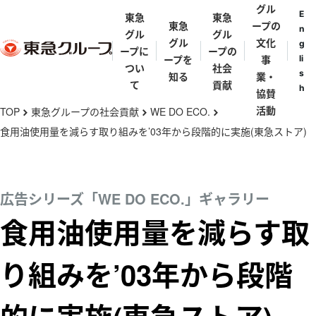
グル
E
東急
東急
東急
ープの
n
グル
グル
グル
文化
g
ープに
ープの
ープを
事
li
つい
社会
s
知る
業・
て
貢献
h
協賛
メ
活動
TOP
東急グループの社会貢献
WE DO ECO.
chevron_right
chevron_right
chevron_right
イ
食用油使用量を減らす取り組みを’03年から段階的に実施(東急ストア)
ン
東急グルー
東急グルー
東急グルー
街と東急グ
代表メッセ
歴史年表
コ
プとは
プの礎を築
プ理念体系
ループ
ージ
ン
広告シリーズ「WE DO ECO.」ギャラリー
いた人々
テ
東急グルー
東急グルー
東急グルー
田園調布
食用油使用量を減らす取
五島育英会
東急会
とうきゅうキ
ン
プの事業
渋沢栄一・矢
プ会社・団
プパンフレ
ッズプログラ
野恒太・小林
ツ
体一覧
ット
り組みを’03年から段階
渋谷
ム
一三
に
亜細亜学園
移
東急ミュージ
五島慶太
伊豆
動
カルプログラ
五島美術館