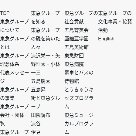
フ
フ
フ
フ
TOP
東急グループ
東急グループの
東急グループの
東急グループ
を知る
社会貢献
文化事業・協賛
について
東急グループ
五島育英会
活動
ッ
ッ
ッ
ッ
東急グループ
の礎を築いた
亜細亜学園
English
とは
人々
五島美術館
タ
タ
タ
タ
東急グループ
渋沢栄一・矢
東急財団
理念体系
野恒太・小林
東急病院
ー
ー
ー
ー
代表メッセー
一三
電車とバスの
ジ
五島慶太
博物館
ト
ト
ト
ト
東急グループ
五島昇
とうきゅうキ
の事業
街と東急グル
ッズプログラ
ッ
ッ
ッ
ッ
東急グループ
ープ
ム
会社・団体一
田園調布
東急ミュージ
プ
プ
プ
プ
覧
渋谷
カルプログラ
東急グループ
伊豆
ム