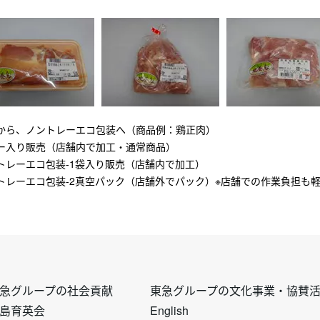
から、ノントレーエコ包装へ（商品例：鶏正肉）
ー入り販売（店舗内で加工・通常商品）
トレーエコ包装-1袋入り販売（店舗内で加工）
トレーエコ包装-2真空パック（店舗外でパック）※店舗での作業負担も
フ
フ
急グループの社会貢献
東急グループの文化事業・協賛
島育英会
English