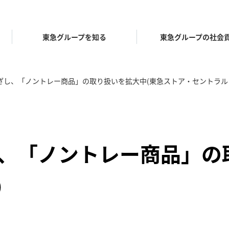
東急グループを知る
東急グループの社会
ざし、「ノントレー商品」の取り扱いを拡大中(東急ストア・セントラル
ープ理念体系
グループ
代表メッセージ
歴史年表
し、「ノントレー商品」の
ープ会社・団体一覧
東急グループパンフレ
キッズプログラム
東急会
)
ジカルプログラム
.