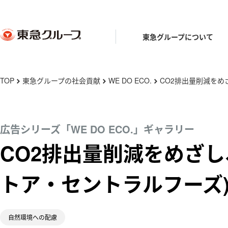
東急グループについて
メ
TOP
東急グループの社会貢献
WE DO ECO.
CO2排出量削減をめ
chevron_right
chevron_right
chevron_right
イ
ン
東急グループとは
東急グループの礎を築いた人々
東急グル
街と東急
コ
広告シリーズ「WE DO ECO.」ギャラリー
ン
CO2排出量削減をめざ
東急グループの事業
東急グル
テ
渋沢栄一・矢野恒太・小林一三
田園調布
五島育英会
とうきゅう
ン
トア・セントラルフーズ
ツ
五島慶太
渋谷
に
亜細亜学園
東急ミュー
移
五島昇
伊豆
自然環境への配慮
動
五島美術館
WE DO ECO