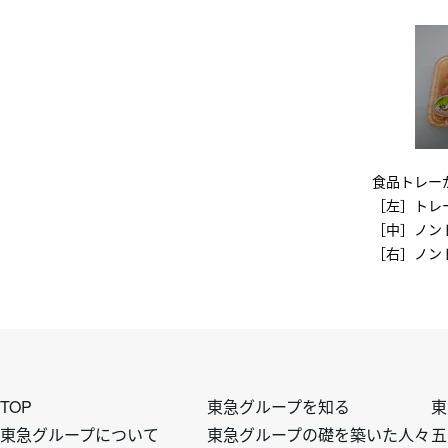
食品トレー
［左］トレ
［中］ノン
［右］ノン
フ
フ
TOP
東急グループを知る
東
東急グループについて
東急グループの礎を築いた人々
五