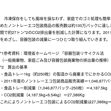
冷凍保存をしても風味を損なわず、家庭でのゴミ処理も簡単な
めたノントレーエコ包装商品の販売数は約100万パックに達し
間で約27トン*2のCO2排出量を削減した計算になります。20
をめざし、容器包装の減量に一つひとつ取り組んでいきます。
*1参考資料：環境省ホームページ 「容器包装リサイクル法
（一般廃棄物、家庭ごみ及び容器包装廃棄物の排出量の推移）
*2 算出の基準
・食品トレー1kg（約250枚）の製造から廃棄までにかかるCO2排
・2011年度のノントレーエコ包装商品販売実績＝1,046,877
・食品トレー削減量（1,046,877パック÷250枚）＝4,187.5kg
・CO2削減量（4,187.5kg×6.54kg）＝27,386Kg
これによりノントレーエコ包装によるCO2削減量は27,386kg