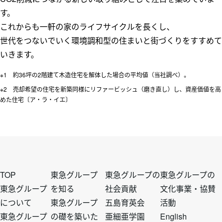
す。
これからも一軒の家のライフサイクルを長くし、
世代をつないでいく環境調和型の住まいと街づくりをすすめて
いきます。
※1 約36坪の2階建て木造住宅を解体した場合の平均値（当社調べ）。
※2 売却希望の住宅を新築同様にリファービッシュ（磨き直し）し、資産価値を高
めた住宅〔ア・ラ・イエ〕
フ
フ
フ
フ
TOP
東急グループ
東急グループの
東急グループの
東急グループ
を知る
社会貢献
文化事業・協賛
について
東急グループ
五島育英会
活動
ッ
ッ
ッ
ッ
東急グループ
の礎を築いた
亜細亜学園
English