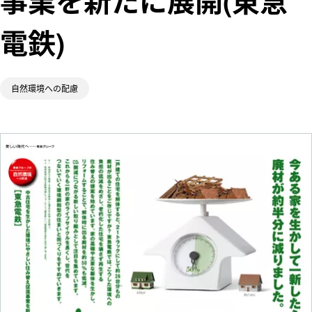
事業を新たに展開(東急
ム
五島昇
電鉄)
多摩田園都市
東急財団
WE DO ECO.
東急グループ
東急病院
自然環境への配慮
環境・社会貢
献賞
電車とバスの
博物館