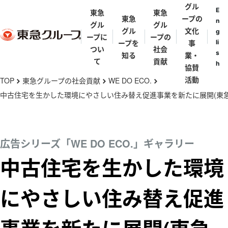
グル
E
東急
東急
東急
ープの
n
グル
グル
グル
文化
g
ープに
ープの
ープを
事
li
つい
社会
s
知る
業・
て
貢献
h
協賛
メ
活動
TOP
東急グループの社会貢献
WE DO ECO.
chevron_right
chevron_right
chevron_right
イ
中古住宅を生かした環境にやさしい住み替え促進事業を新たに展開(東急
ン
東急グループ
東急グループ
東急グループ
街と東急グル
代表メッセ
歴史年表
コ
とは
の礎を築いた
理念体系
ープ
ジ
ン
広告シリーズ「WE DO ECO.」ギャラリー
人々
テ
東急グループ
東急グループ
東急グルー
田園調布
中古住宅を生かした環境
五島育英会
東急会
とうきゅうキ
ン
の事業
渋沢栄一・矢
会社・団体一
パンフレッ
ッズプログラ
野恒太・小林
ツ
覧
ト
にやさしい住み替え促進
渋谷
ム
一三
に
亜細亜学園
移
東急ミュージ
五島慶太
伊豆
動
カルプログラ
五島美術館