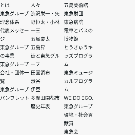
とは
人々
五島美術館
タ
タ
タ
タ
東急グループ
渋沢栄一・矢
東急財団
理念体系
野恒太・小林
東急病院
ー
ー
ー
ー
代表メッセー
一三
電車とバスの
ジ
五島慶太
博物館
ト
ト
ト
ト
東急グループ
五島昇
とうきゅうキ
の事業
街と東急グル
ッズプログラ
ッ
ッ
ッ
ッ
東急グループ
ープ
ム
会社・団体一
田園調布
東急ミュージ
プ
プ
プ
プ
覧
渋谷
カルプログラ
東急グループ
伊豆
ム
1
2
3
4
パンフレット
多摩田園都市
WE DO ECO.
歴史年表
東急グループ
環境・社会貢
献賞
東急会