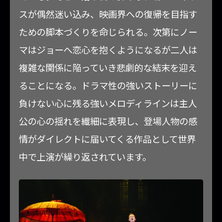
スが偶然迷い込み、映画界への復帰を目指す
ための脚本づくりを命じられる。次第にノー
マはジョーへ恋心を抱くようになるが二人は
複雑な関係に陥っていき悲劇的な結末を迎え
ることになる。ドラマ性の強いストーリーに
負けない心に残る強いメロディラインは主人
公の心の揺れを繊細に表現し、登場人物の感
情がダイレクトに届いてくる作品として世界
中で上演が繰り返されています。